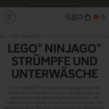
Schnelle Lieferung innerhalb von 3–4 Werktagen
.de
LEGO® NINJAGO®
LEGO® NINJAGO® Strümpfe und Unt
LEGO® NINJAGO®
STRÜMPFE UND
UNTERWÄSCHE
LEGO® NINJAGO® Socken und Unterwäsche sind die
perfekten Accessoires für Jungen, die die lustige und
actionreiche Serie lieben! Ergänze die Socken- und
Unterwäscheschublade deines Sohnes mit weichen und
bequemen LEGO NINJAGO Accessoires. Wir versprechen,