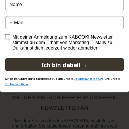
Name
support@kabooki.com
email
opt in
Mit deiner Anmeldung zum KABOOKI Newsletter
stimmst du dem Erhalt von Marketing-E-Mails zu.
KUNDENSERVICE
Du kannst dich jederzeit wieder abmelden.
KUNDENSERVICE
Ich bin dabei! →
GRÖSSENBERATUNG
ÜBER UNS
PFLEGEHINWEISE
VERSAND UND LIEFERUNG
UNSERE GESCHICHTE
BLEIBEN SIE AUF DEM
Mit deiner Anmeldung akzeptierst du auch unsere
Datenschutzerklärung
und unsere
WARENÜCKSENDUNG
LAUFENDEN
VERANTWORTUNG
Cookie-Richtlinie
.
GEWÄHRLEISTUNG
ZERTIFIZIERUNGEN UND KONTROLLEN
PRODUKTINFORMATIONEN
MELDEN SIE SICH HIER FÜR UNSEREN
BESTELLUNG WIDERRUFEN
NEWSLETTER AN
RETOURE
Melden Sie sich für den KABOOKI Newsletter an
und erhalten Sie kostenlosen Versand auf Ihre erste