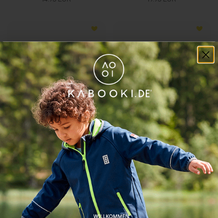
LEGO® NINJAGO® 5ER-PACK
LEGO® NINJAGO® 3ER-PACK
BOXERSHORTS LWAIKO 603
BOXERSHORTS - LWAGAN
702
34.95 EUR
22.95 EUR