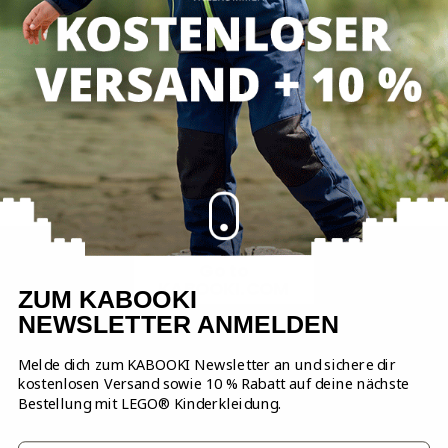
HI!
It looks like you're visiting our German site.
Click the button below to go to our EU
webshop.
Go to
KABOOKI.COM
ZUM KABOOKI
NEWSLETTER ANMELDEN
Melde dich zum KABOOKI Newsletter an und sichere dir
kostenlosen Versand sowie 10 % Rabatt auf deine nächste
Brauchst du Hilfe?
Bestellung mit LEGO® Kinderkleidung.
Unser Kundendienst ist bereit, dir zu
helfen: