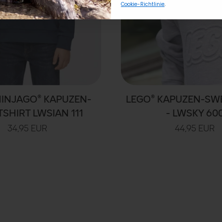
Cookie-Richtlinie
.
NINJAGO® KAPUZEN-
LEGO® KAPUZEN-SW
SHIRT LWSIAN 111
- LWSKY 60
34,95 EUR
44,95 EUR