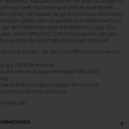
® NINJAGO® Kapuzensweatshirt im Blau für Jungen ist
umwolle gefertigt und eignet sich als praktisches
r den Alltag. Die Kapuze, lange Ärmel sowie Abschlüsse
nd Saum geben dem Sweatshirt eine klassische Form.
auf der Vorderseite zeigt die Ninjas Kai, Lloyd, Arin
unter ist ein "NINJAGO" Schriftzug platziert, der den
uf junge Fans der LEGO NINJAGO Welt abstimmt.
npulli für Jungen, die das LEGO NINJAGO Universum
.
igt aus 100% Baumwolle.
k mit vier der klassischen Ninjas "NINJAGO"
zug.
scher Schnitt mit Kapuze, langen Ärmeln und
ndchen an Ärmeln und Bund.
01-1499-590
FORMATIONEN: