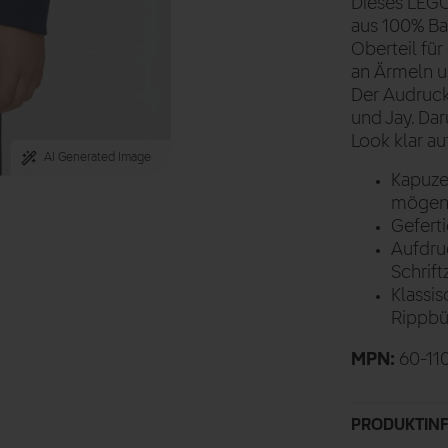
Dieses LEGO
aus 100% Ba
Oberteil fü
an Ärmeln u
Der Audruck 
und Jay. Dar
Look klar a
AI Generated Image
Kapuze
mögen
Gefert
Aufdruc
Schrift
Klassi
Rippbü
MPN:
60-11
PRODUKTIN