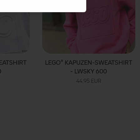
EATSHIRT
LEGO® KAPUZEN-SWEATSHIRT
0
- LWSKY 600
44,95 EUR