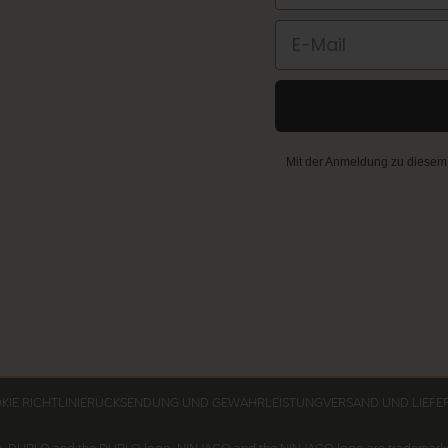
E-Mail
Mit der Anmeldung zu diesem N
IE RICHTLINIE
RÜCKSENDUNG UND GEWÄHRLEISTUNG
VERSAND UND LIEFE