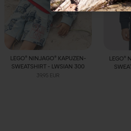
LEGO® NINJAGO® KAPUZEN-
LEGO® 
SWEATSHIRT - LWSIAN 300
SWEAT
39,95 EUR