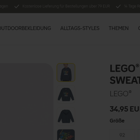
tagen
Kostenlose Lieferung für Bestellungen über 79 EUR
14 Tage 
OUTDOORBEKLEIDUNG
ALLTAGS-STYLES
THEMEN
LEGO®
SWEAT
LEGO®
34,95
EU
Größe
92