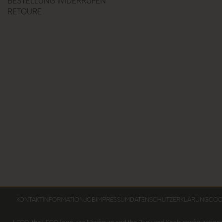
BESTELLUNG WIDERRUFEN
RETOURE
KONTAKTINFORMATION
JOB
IMPRESSUM
DATENSCHUTZERKLÄRUNG
COOK