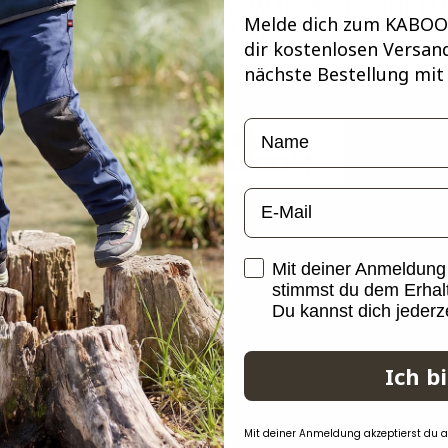
Click the button below to go to our EU
webshop.
Melde dich zum KABOOK
dir kostenlosen Versan
nächste Bestellung mit
Name
Go to
KABOOKI.COM
email
opt in
Mit deiner Anmeldun
stimmst du dem Erhalt
Du kannst dich jederz
Ich b
Mit deiner Anmeldung akzeptierst du 