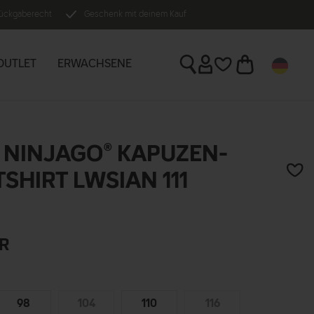
Rückgaberecht
Geschenk mit deinem Kauf
OUTLET
ERWACHSENE
 NINJAGO® KAPUZEN-
SHIRT LWSIAN 111
R
98
104
110
116