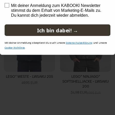
-50%
opt in
Mit deiner Anmeldung zum KABOOKI Newsletter
stimmst du dem Erhalt von Marketing-E-Mails zu.
Du kannst dich jederzeit wieder abmelden.
Ich bin dabei! →
Mit deiner Anmeldung akzeptierst du auch unsere
Datenschutzerklärung
und unsere
Cookie-Richtlinie
.
LEGO® WESTE - LWSAKU 205
LEGO® NINJAGO®
SOFTSHELLJACKE - LWSAKU
49,95 EUR
200
34,98 EUR
69,95 EUR