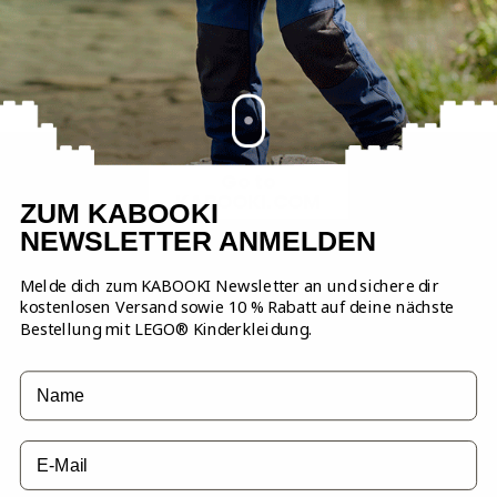
HI!
Frachtfrei ab 79 EUR
Temperatur.
YKK Hauptreißverschluss.
Kinnschutz.
It looks like you're visiting our German site.
Nicht trockenreinigen.
Click the button below to go to our EU
Vordertasche(n).
Wir versenden an allen Werktagen bis 14:00 Uhr.
webshop.
Zipper-Puller nur in Größe 98-164.
Nicht bleichen oder Waschmittel mit optischer
Bleiche verwenden.
Einfache Rücksendung mit Retourenlabel
Go to
KABOOKI.COM
ZUM KABOOKI
Schnelle Lieferung innerhalb von 2-3 Werktagen
NEWSLETTER ANMELDEN
Melde dich zum KABOOKI Newsletter an und sichere dir
kostenlosen Versand sowie 10 % Rabatt auf deine nächste
Bestellung mit LEGO® Kinderkleidung.
POPULAR PRODUCTS IN FRÜHLINGSJACKEN
Name
email