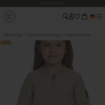
14 Tage Rückgaberecht
Kabooki.de
Outdoorbekleidung
Thermokombis
-30%