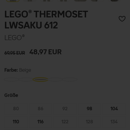
LEGO® THERMOSET
LWSAKU 612
LEGO®
48,97
EUR
69,95
EUR
Farbe:
Beige
Größe
80
86
92
98
104
110
116
122
128
134