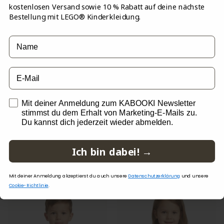
Wir versenden an allen Werktagen bis 14:00 Uhr.
Verstärkung an Knie und Sitzfläche.
kostenlosen Versand sowie 10 % Rabatt auf deine nächste
Nicht bleichen oder Waschmittel mit optischer
Bestellung mit LEGO® Kinderkleidung.
3M Reflektor-Emblem.
Bleiche verwenden.
3M Reflektor-Paspel.
Einfache Rücksendung mit Retourenlabel
YKK Hauptreißverschluss.
Name
Verstellbarer und elastischer Bund.
Kinnschutz.
Schnelle Lieferung innerhalb von 2-3 Werktagen
email
Vordertasche(n).
Daumenloch nur in Größe 98-140.
Windschutzleiste unter dem Hauptreißverschluss.
opt in
Mit deiner Anmeldung zum KABOOKI Newsletter
Zipper-Puller nur in Größe 98-140.
stimmst du dem Erhalt von Marketing-E-Mails zu.
Du kannst dich jederzeit wieder abmelden.
DEKORATION
POPULAR PRODUCTS IN THERMOKOMBIS
Geschweißtes Muster.
Ich bin dabei! →
Mit deiner Anmeldung akzeptierst du auch unsere
Datenschutzerklärung
und unsere
Cookie-Richtlinie
.
-50%
-50%