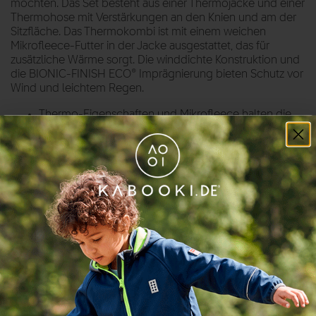
möchten. Das Set besteht aus einer Thermojacke und einer
Thermohose mit Verstärkungen an den Knien und am der
Sitzfläche. Das Thermokombi ist mit einem weichen
Mikrofleece-Futter in der Jacke ausgestattet, das für
zusätzliche Wärme sorgt. Die winddichte Konstruktion und
die BIONIC-FINISH ECO® Imprägnierung bieten Schutz vor
Wind und leichtem Regen.
Thermo-Eigenschaften und Mikrofleece halten die
Kinder warm an kühlen Tagen.
3M reflektierende Emblem und Paspeln sorgen für
bessere Sichtbarkeit im Dunkeln.
Verstellbarer und elastischer Bund an der Hose für
optimalen Sitz.
Die Verstärkungen an Knie und Gesäß machen die
Hose extra strapazierfähig.
Daumenlöcher und Zipper-Puller in den Größen 98-
140.
Windschutzleiste unter dem YKK
Hauptreißverschluss.
Praktische Fronttaschen für kleine Schätze
Geschweißtes Muster für einen besonderen Look.