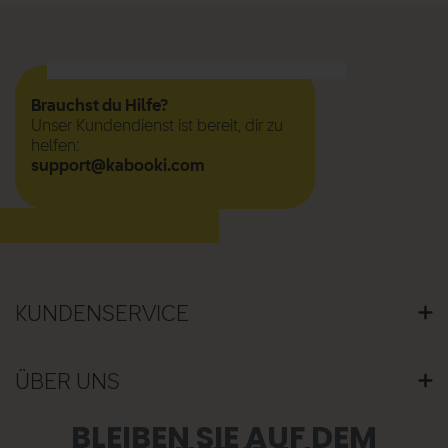
Brauchst du Hilfe?
Unser Kundendienst ist bereit, dir zu
helfen:
support@kabooki.com
KUNDENSERVICE
KUNDENSERVICE
GRÖSSENBERATUNG
ÜBER UNS
PFLEGEHINWEISE
VERSAND UND LIEFERUNG
UNSERE GESCHICHTE
BLEIBEN SIE AUF DEM
WARENÜCKSENDUNG
VERANTWORTUNG