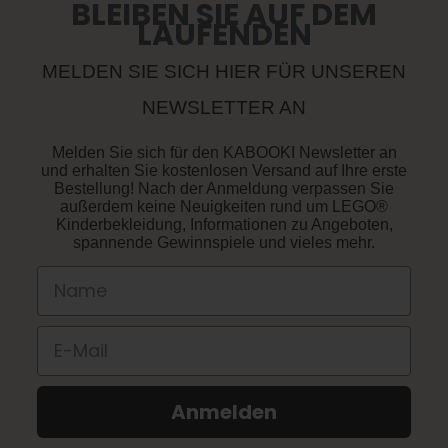
UNSERE GESCHICHTE
BLEIBEN SIE AUF DEM
WARENÜCKSENDUNG
LAUFENDEN
VERANTWORTUNG
GEWÄHRLEISTUNG
ZERTIFIZIERUNGEN UND KONTROLLEN
PRODUKTINFORMATIONEN
MELDEN SIE SICH HIER FÜR UNSEREN
BESTELLUNG WIDERRUFEN
NEWSLETTER AN
RETOURE
Melden Sie sich für den KABOOKI Newsletter an
und erhalten Sie kostenlosen Versand auf Ihre erste
Bestellung! Nach der Anmeldung verpassen Sie
außerdem keine Neuigkeiten rund um LEGO®
Kinderbekleidung, Informationen zu Angeboten,
spannende Gewinnspiele und vieles mehr.
Name
E-Mail
Anmelden