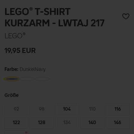
LEGO® T-SHIRT
KURZARM - LWTAJ 217
LEGO®
19,95
EUR
Farbe:
DunkelNavy
Größe
92
98
104
110
116
122
128
134
140
146